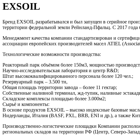
EXSOIL
Бренд EXSOIL разрабатывался и был запущен в серийное произв
территории федеральной земли Рейнланд-Пфальц. С 2017 года 
Менеджмент качества компании стандартизирован и сертифици
ассоциации европейских производителей масел ATIEL (Association 
Технологические возможности производства:
Реакторный парк объёмом более 150м3, мощностью производства
Научно-исследовательская лаборатория и центр R&D;
Штат высококвалифицированного персонала более 120 чел.;
Резервуарный парк – 3.500 тн,
Общая площадь территории завода – более 11 гектар;
Собственные наливной терминал, жд-тупик, наливные эстакады,
Складские комплексы площадью более 3.000м2;
Сырьё и компоненты:
В основе продуктов EXSOIL – высоко индексные базовые масла I
Нидерланды, Италия (BASF, PXL, BRB, ENI и др.), а также Кит
Производственно-логистические площадки Компании расположены
региональных складов на территории РФ (Центр, Северо-Запад,