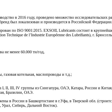
одство в 2016 году, проведено множество исследовательских ра
бренд был локализован и производится в Российской Федерации
рован по ISO 9001:2015. EXSOIL Lubricants состоит в крупне
Technique de l’Industrie Européenne des Lubrifiants), г. Брюссель
 не менее 60.000 тн/год,
 газовая котельная, маслопроводы и т.д.;
, II, III, IV группы из Сингапура, ОАЭ, Катара, России и Китая
ая, Бразилии, ОАЭ.
 в России в Башкортостане в г.Уфа, в Тверской обл. (строится
 Урал, Сибирь, Дальний Восток).