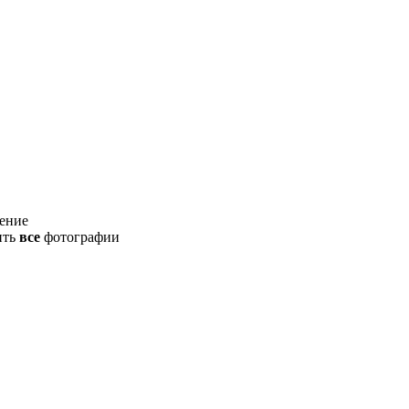
ение
ить
все
фотографии